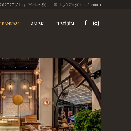
526 27 27 (Alanya Merkez Şb)
keyfi@keyfikunefe.com.tr
İ BANKASI
GALERİ
İLETİŞİM