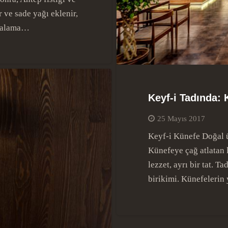
r ve sade yağı eklenir,
Ortalama…
Keyf-i Tadında: 
25 Mayıs 2017
Keyf-i Künefe Doğal ü
Künefeye çağ atlatan l
lezzet, ayrı bir tat. T
birikimi. Künefelerin