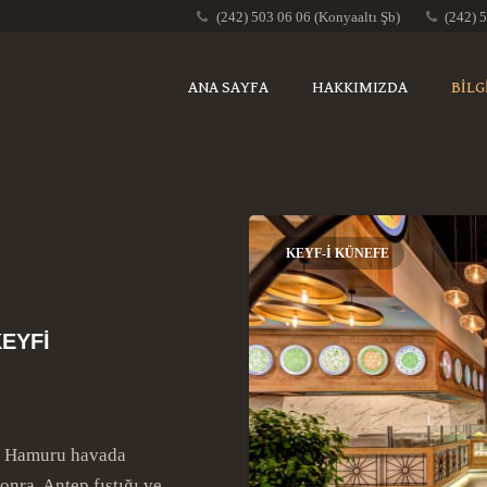
(242) 503 06 06 (Konyaaltı Şb)
(242) 
ANA SAYFA
HAKKIMIZDA
BİLG
KEYF-I KÜNEFE
KEYFİ
ir. Hamuru havada
sonra, Antep fıstığı ve