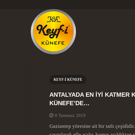
KEYF-I KÜNEFE
ANTALYADA EN İYİ KATMER 
KÜNEFE’DE…
8 Temmuz 2019
Gaziantep yöresine ait bir tatlı çeşidid
savrularak elle açılır, hamur açıldıktan 