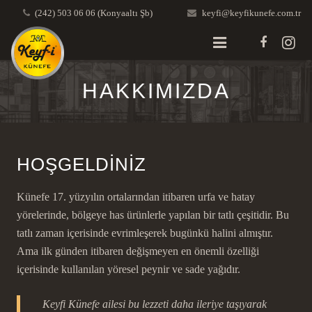
(242) 503 06 06 (Konyaaltı Şb)
keyfi@keyfikunefe.com.tr
ANA SAYFA
HAKKIMIZDA
HAKKIMIZDA
BİLGİ BANKASI
HOŞGELDİNİZ
GALERİ
Künefe 17. yüzyılın ortalarından itibaren urfa ve hatay
İLETİŞİM
yörelerinde, bölgeye has ürünlerle yapılan bir tatlı çeşitidir. Bu
tatlı zaman içerisinde evrimleşerek bugünkü halini almıştır.
Ama ilk günden itibaren değişmeyen en önemli özelliği
içerisinde kullanılan yöresel peynir ve sade yağıdır.
Keyfi Künefe ailesi bu lezzeti daha ileriye taşıyarak