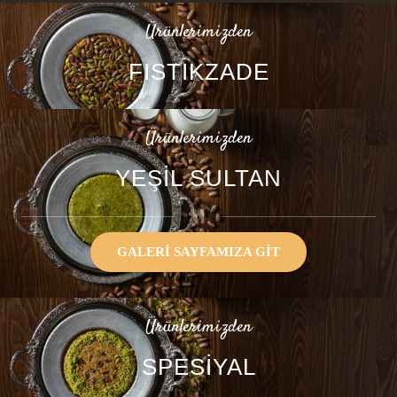
Ürünlerimizden
FISTIKZADE
Ürünlerimizden
YEŞİL SULTAN
GALERI SAYFAMIZA GIT
Ürünlerimizden
SPESİYAL